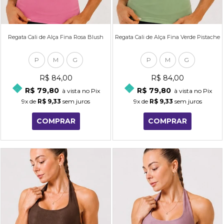
Regata Cali de Alça Fina Rosa Blush
Regata Cali de Alça Fina Verde Pistache
P
M
G
P
M
G
R$ 84,00
R$ 84,00
R$ 79,80
R$ 79,80
à vista no Pix
à vista no Pix
9x
de
R$ 9,33
sem juros
9x
de
R$ 9,33
sem juros
COMPRAR
COMPRAR