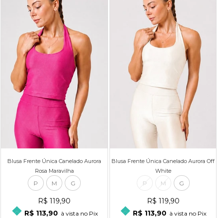
Blusa Frente Única Canelado Aurora
Blusa Frente Única Canelado Aurora Off
Rosa Maravilha
White
P
M
G
P
M
G
R$ 119,90
R$ 119,90
R$ 113,90
R$ 113,90
à vista no Pix
à vista no Pix