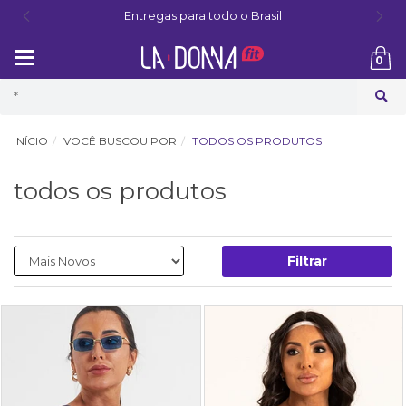
Entregas para todo o Brasil
Mudar
0
navegação
Busca
INÍCIO
VOCÊ BUSCOU POR
TODOS OS PRODUTOS
todos os produtos
Filtrar