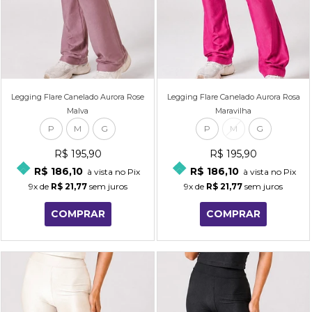
Legging Flare Canelado Aurora Rose
Legging Flare Canelado Aurora Rosa
Malva
Maravilha
P
M
G
P
M
G
R$ 195,90
R$ 195,90
R$ 186,10
R$ 186,10
à vista no Pix
à vista no Pix
9x
de
R$ 21,77
sem juros
9x
de
R$ 21,77
sem juros
COMPRAR
COMPRAR