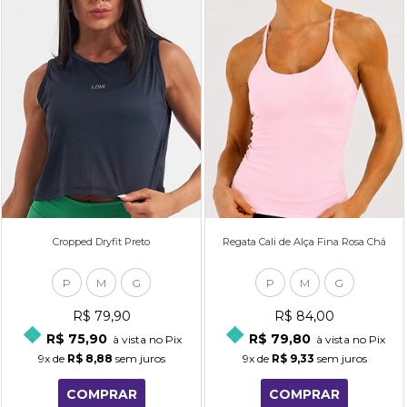
Cropped Dryfit Preto
Regata Cali de Alça Fina Rosa Chá
P
M
G
P
M
G
R$ 79,90
R$ 84,00
R$ 75,90
R$ 79,80
à vista no Pix
à vista no Pix
9x
de
R$ 8,88
sem juros
9x
de
R$ 9,33
sem juros
COMPRAR
COMPRAR