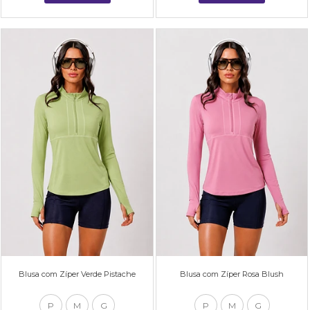
Blusa com Zíper Verde Pistache
Blusa com Zíper Rosa Blush
P
M
G
P
M
G