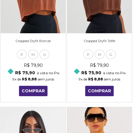
Cropped Dryfit Bronze
Cropped Dryfit Toffe
P
M
G
P
M
G
R$ 79,90
R$ 79,90
R$ 75,90
R$ 75,90
à vista no Pix
à vista no Pix
9x
de
R$ 8,88
sem juros
9x
de
R$ 8,88
sem juros
COMPRAR
COMPRAR