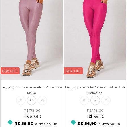
66% OFF
66% OFF
Legging com Bolso Canelado Alice Rose
Legging com Bolso Canelado Alice Rosa
Malva
Maravilha
P
M
G
P
M
G
R$ 178,00
R$ 178,00
R$ 59,90
R$ 59,90
R$ 56,90
R$ 56,90
à vista no Pix
à vista no Pix