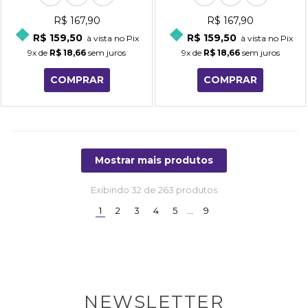
R$ 167,90
R$ 167,90
R$ 159,50
R$ 159,50
à vista no Pix
à vista no Pix
9x
de
R$ 18,66
sem juros
9x
de
R$ 18,66
sem juros
COMPRAR
COMPRAR
Mostrar mais produtos
Exibindo
32
de 263 produtos
(current)
1
2
3
4
5
…
9
NEWSLETTER