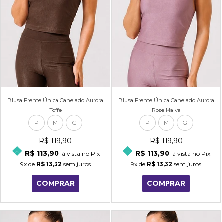
Blusa Frente Única Canelado Aurora
Blusa Frente Única Canelado Aurora
Toffe
Rose Malva
P
M
G
P
M
G
R$ 119,90
R$ 119,90
R$ 113,90
R$ 113,90
à vista no Pix
à vista no Pix
9x
de
R$ 13,32
sem juros
9x
de
R$ 13,32
sem juros
COMPRAR
COMPRAR