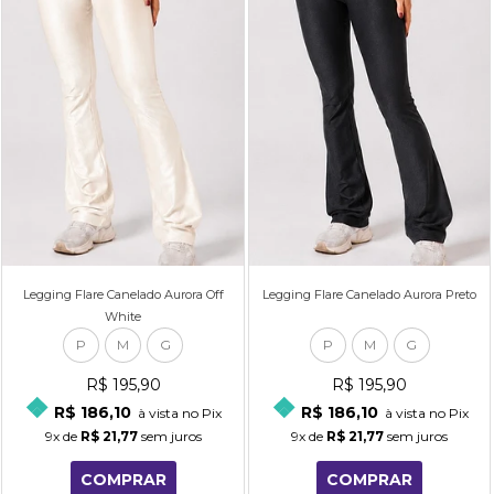
Legging Flare Canelado Aurora Off
Legging Flare Canelado Aurora Preto
White
P
M
G
P
M
G
R$ 195,90
R$ 195,90
R$ 186,10
R$ 186,10
à vista no Pix
à vista no Pix
9x
de
R$ 21,77
sem juros
9x
de
R$ 21,77
sem juros
COMPRAR
COMPRAR