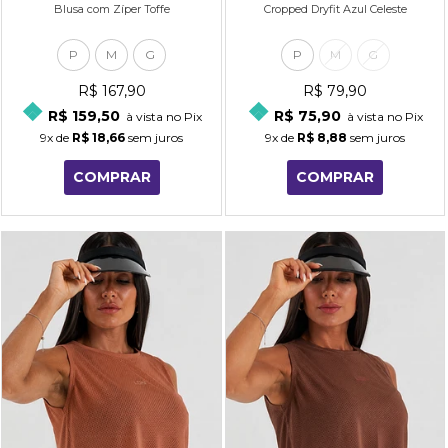
Blusa com Zíper Toffe
Cropped Dryfit Azul Celeste
P
M
G
P
M
G
R$ 167,90
R$ 79,90
R$ 159,50
R$ 75,90
à vista no Pix
à vista no Pix
9x
de
R$ 18,66
sem juros
9x
de
R$ 8,88
sem juros
COMPRAR
COMPRAR