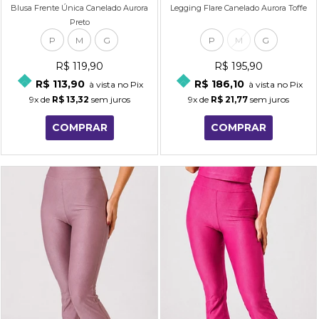
Blusa Frente Única Canelado Aurora
Legging Flare Canelado Aurora Toffe
Preto
P
M
G
P
M
G
R$ 119,90
R$ 195,90
R$ 113,90
R$ 186,10
à vista no Pix
à vista no Pix
9x
de
R$ 13,32
sem juros
9x
de
R$ 21,77
sem juros
COMPRAR
COMPRAR