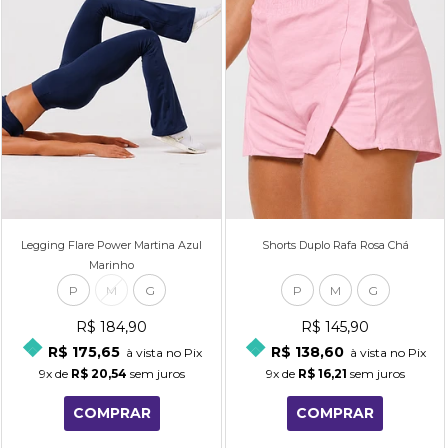
Legging Flare Power Martina Azul
Shorts Duplo Rafa Rosa Chá
Marinho
P
M
G
P
M
G
R$ 184,90
R$ 145,90
R$ 175,65
R$ 138,60
à vista no Pix
à vista no Pix
9x
de
R$ 20,54
sem juros
9x
de
R$ 16,21
sem juros
COMPRAR
COMPRAR