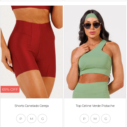
69% OFF
Shorts Canelado Cereja
Top Celine Verde Pistache
P
M
G
P
M
G