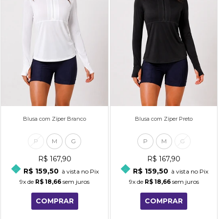
Blusa com Zíper Branco
Blusa com Zíper Preto
P
M
G
P
M
G
R$ 167,90
R$ 167,90
R$ 159,50
R$ 159,50
à vista no Pix
à vista no Pix
9x
de
R$ 18,66
sem juros
9x
de
R$ 18,66
sem juros
COMPRAR
COMPRAR