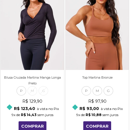
Blusa Cruzada Martina Manga Longa
Top Martina Bronze
Preto
P
M
G
P
M
G
R$ 129,90
R$ 97,90
R$ 123,40
R$ 93,00
à vista no Pix
à vista no Pix
9x
de
R$ 14,43
sem juros
9x
de
R$ 10,88
sem juros
COMPRAR
COMPRAR