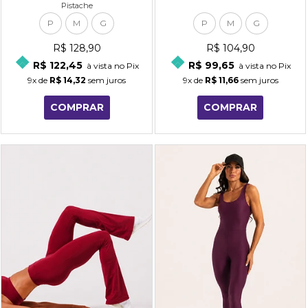
Pistache
P
M
G
P
M
G
R$ 128,90
R$ 104,90
R$ 122,45
R$ 99,65
à vista no Pix
à vista no Pix
9x
de
R$ 14,32
sem juros
9x
de
R$ 11,66
sem juros
COMPRAR
COMPRAR