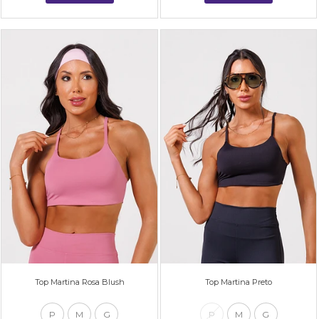
Top Martina Rosa Blush
Top Martina Preto
P
M
G
P
M
G