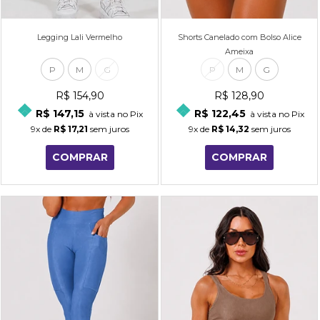
Legging Lali Vermelho
Shorts Canelado com Bolso Alice
Ameixa
P
M
G
P
M
G
R$ 154,90
R$ 128,90
R$ 147,15
R$ 122,45
à vista no Pix
à vista no Pix
9x
de
R$ 17,21
sem juros
9x
de
R$ 14,32
sem juros
COMPRAR
COMPRAR