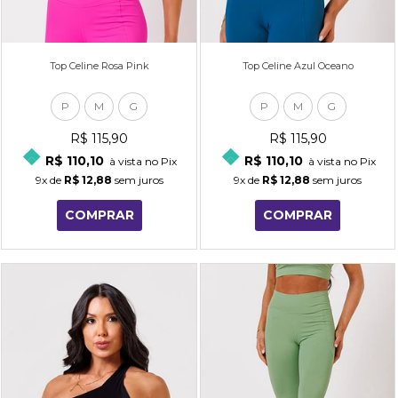
Top Celine Rosa Pink
Top Celine Azul Oceano
P
M
G
P
M
G
R$ 115,90
R$ 115,90
R$ 110,10
R$ 110,10
à vista no Pix
à vista no Pix
9x
de
R$ 12,88
sem juros
9x
de
R$ 12,88
sem juros
COMPRAR
COMPRAR