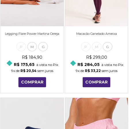
Legging Flare Power Martina Cereja
Macacão Canelado Ameixa
P
M
G
P
M
G
R$ 184,90
R$ 299,00
R$ 175,65
R$ 284,05
à vista no Pix
à vista no Pix
9x
de
R$ 20,54
sem juros
9x
de
R$ 33,22
sem juros
COMPRAR
COMPRAR