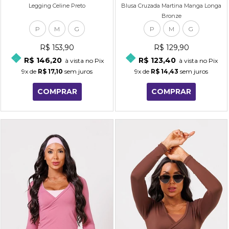
Legging Celine Preto
Blusa Cruzada Martina Manga Longa
Bronze
P
M
G
P
M
G
R$ 153,90
R$ 129,90
R$ 146,20
R$ 123,40
à vista no Pix
à vista no Pix
9x
de
R$ 17,10
sem juros
9x
de
R$ 14,43
sem juros
COMPRAR
COMPRAR