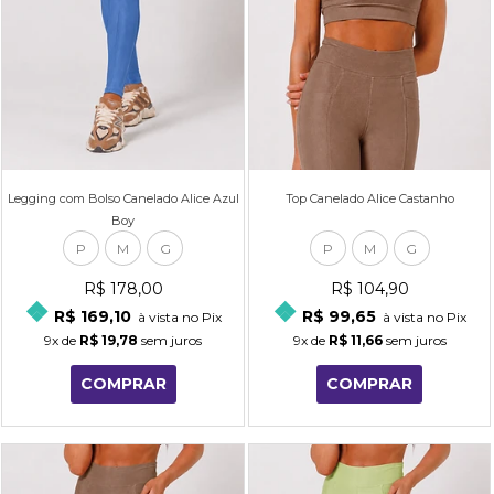
Legging com Bolso Canelado Alice Azul
Top Canelado Alice Castanho
Boy
P
M
G
P
M
G
R$ 178,00
R$ 104,90
R$ 169,10
R$ 99,65
à vista no Pix
à vista no Pix
9x
de
R$ 19,78
sem juros
9x
de
R$ 11,66
sem juros
COMPRAR
COMPRAR