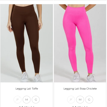
Legging Lali Toffe
Legging Lali Rosa Chiclete
P
M
G
P
M
G