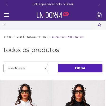
Entregas para todo o Brasil
Mudar
0
navegação
Busca
INÍCIO
VOCÊ BUSCOU POR
TODOS OS PRODUTOS
todos os produtos
Filtrar