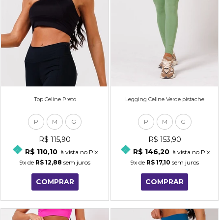
Top Celine Preto
Legging Celine Verde pistache
P
M
G
P
M
G
R$ 115,90
R$ 153,90
R$ 110,10
R$ 146,20
à vista no Pix
à vista no Pix
9x
de
R$ 12,88
sem juros
9x
de
R$ 17,10
sem juros
COMPRAR
COMPRAR