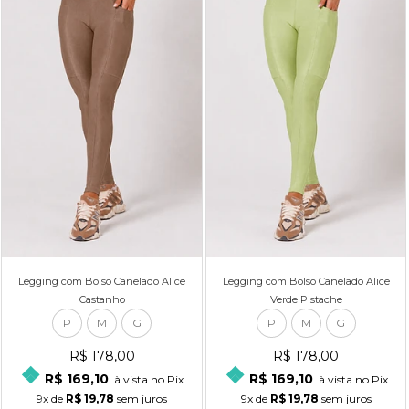
Legging com Bolso Canelado Alice
Legging com Bolso Canelado Alice
Castanho
Verde Pistache
P
M
G
P
M
G
R$ 178,00
R$ 178,00
R$ 169,10
R$ 169,10
à vista no Pix
à vista no Pix
9x
de
R$ 19,78
sem juros
9x
de
R$ 19,78
sem juros