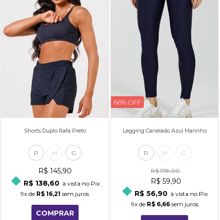
66% OFF
Shorts Duplo Rafa Preto
Legging Canelado Azul Marinho
P
M
G
P
M
G
R$ 145,90
R$ 178,00
R$ 59,90
R$ 138,60
à vista no Pix
R$ 56,90
9x
de
R$ 16,21
sem juros
à vista no Pix
9x
de
R$ 6,66
sem juros
COMPRAR