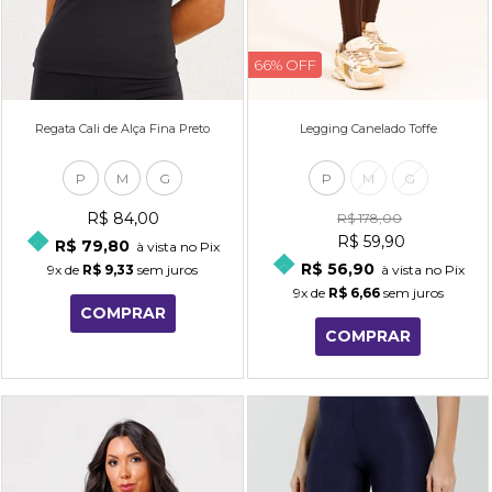
66% OFF
Regata Cali de Alça Fina Preto
Legging Canelado Toffe
P
M
G
P
M
G
R$ 84,00
R$ 178,00
R$ 59,90
R$ 79,80
à vista no Pix
R$ 56,90
9x
de
R$ 9,33
sem juros
à vista no Pix
9x
de
R$ 6,66
sem juros
COMPRAR
COMPRAR