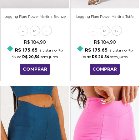
Legging Flare Power Martina Bronze
Legging Flare Power Martina Toffe
P
M
G
P
M
G
R$ 184,90
R$ 184,90
R$ 175,65
R$ 175,65
à vista no Pix
à vista no Pix
9x
de
R$ 20,54
sem juros
9x
de
R$ 20,54
sem juros
COMPRAR
COMPRAR