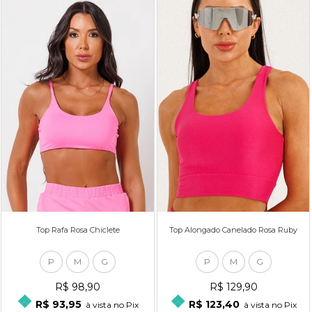
Top Rafa Rosa Chiclete
Top Alongado Canelado Rosa Ruby
P
M
G
P
M
G
R$ 98,90
R$ 129,90
R$ 93,95
R$ 123,40
à vista no Pix
à vista no Pix