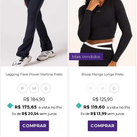
Mais Vendidos
Legging Flare Power Martina Preto
Blusa Manga Longa Preto
P
M
G
P
M
G
R$ 184,90
R$ 125,90
R$ 175,65
R$ 119,60
à vista no Pix
à vista no Pix
9x
de
R$ 20,54
sem juros
9x
de
R$ 13,99
sem juros
COMPRAR
COMPRAR