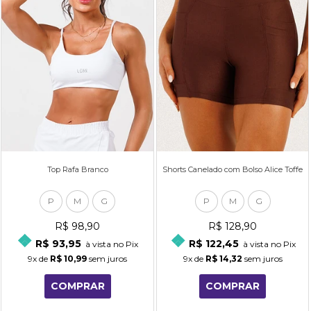
Top Rafa Branco
Shorts Canelado com Bolso Alice Toffe
P
M
G
P
M
G
R$ 98,90
R$ 128,90
R$ 93,95
R$ 122,45
à vista no Pix
à vista no Pix
9x
de
R$ 10,99
sem juros
9x
de
R$ 14,32
sem juros
COMPRAR
COMPRAR