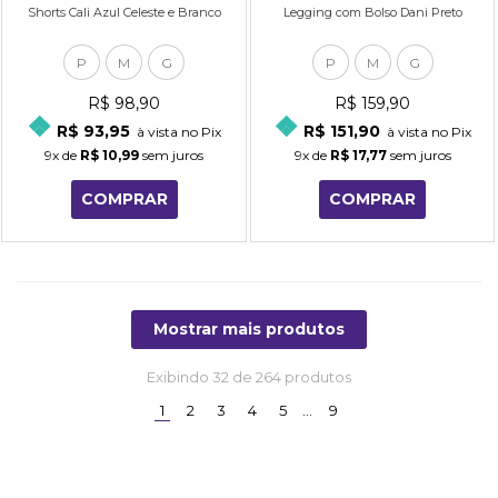
Shorts Cali Azul Celeste e Branco
Legging com Bolso Dani Preto
P
M
G
P
M
G
R$ 98,90
R$ 159,90
R$ 93,95
R$ 151,90
à vista no Pix
à vista no Pix
9x
de
R$ 10,99
sem juros
9x
de
R$ 17,77
sem juros
COMPRAR
COMPRAR
Mostrar mais produtos
Exibindo
32
de 264 produtos
(current)
1
2
3
4
5
…
9