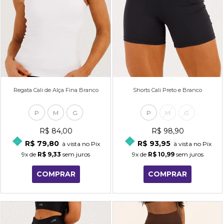
Regata Cali de Alça Fina Branco
Shorts Cali Preto e Branco
P
M
G
P
M
G
R$ 84,00
R$ 98,90
R$ 79,80
R$ 93,95
à vista no Pix
à vista no Pix
9x
de
R$ 9,33
sem juros
9x
de
R$ 10,99
sem juros
COMPRAR
COMPRAR