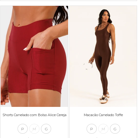
Shorts Canelado com Bolso Alice Cereja
Macacão Canelado Toffe
P
M
G
P
M
G