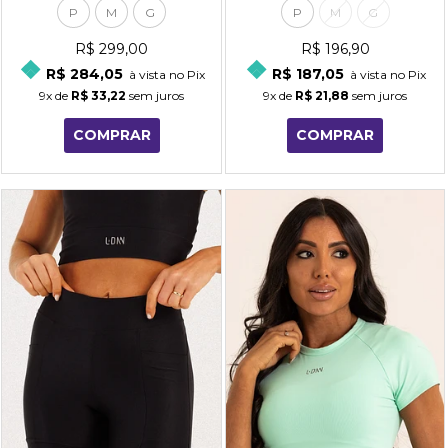
P
M
G
P
M
G
R$ 299,00
R$ 196,90
R$ 284,05
R$ 187,05
à vista no Pix
à vista no Pix
9x
de
R$ 33,22
sem juros
9x
de
R$ 21,88
sem juros
COMPRAR
COMPRAR