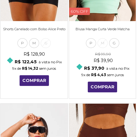
60% OFF
Shorts Canelado com Bolso Alice Preto
Blusa Manga Curta Verde Matcha
P
M
G
P
M
G
R$ 128,90
R$ 99,90
R$ 39,90
R$ 122,45
à vista no Pix
R$ 37,90
9x
de
R$ 14,32
sem juros
à vista no Pix
9x
de
R$ 4,43
sem juros
COMPRAR
COMPRAR