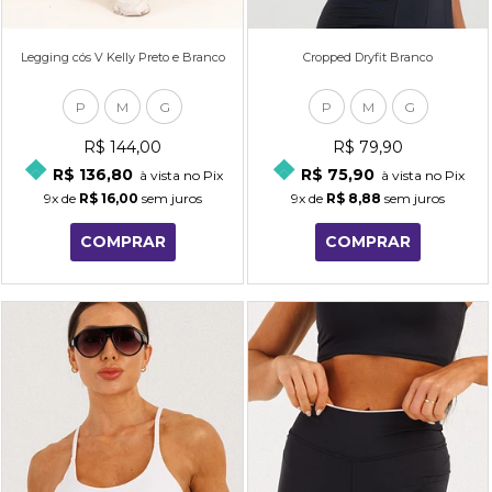
Legging cós V Kelly Preto e Branco
Cropped Dryfit Branco
P
M
G
P
M
G
R$ 144,00
R$ 79,90
R$ 136,80
R$ 75,90
à vista no Pix
à vista no Pix
9x
de
R$ 16,00
sem juros
9x
de
R$ 8,88
sem juros
COMPRAR
COMPRAR