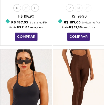
P
M
G
P
M
G
R$ 196,90
R$ 196,90
R$ 187,05
R$ 187,05
à vista no Pix
à vista no Pix
9x
de
R$ 21,88
sem juros
9x
de
R$ 21,88
sem juros
COMPRAR
COMPRAR