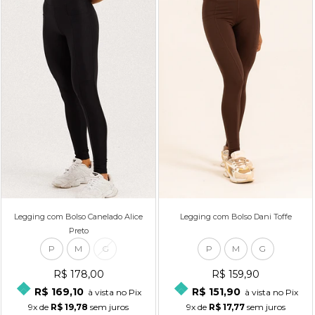
Legging com Bolso Canelado Alice
Legging com Bolso Dani Toffe
Preto
P
M
G
P
M
G
R$ 178,00
R$ 159,90
R$ 169,10
R$ 151,90
à vista no Pix
à vista no Pix
9x
de
R$ 19,78
sem juros
9x
de
R$ 17,77
sem juros