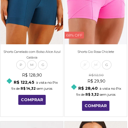
68% OFF
Shorts Canelado com Bolso Alice Azul
Shorts Gio Rosa Chiclete
Galáxia
P
M
G
P
M
G
R$ 128,90
R$ 92,90
R$ 29,90
R$ 122,45
à vista no Pix
R$ 28,40
9x
de
R$ 14,32
sem juros
à vista no Pix
9x
de
R$ 3,32
sem juros
COMPRAR
COMPRAR