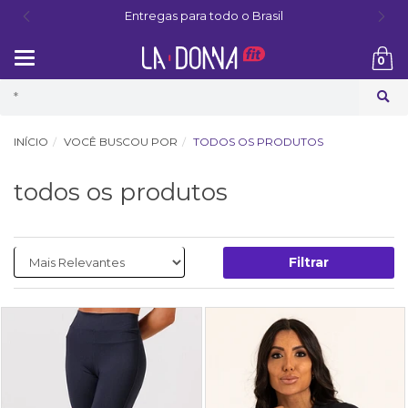
Entregas para todo o Brasil
Mudar
0
navegação
Busca
INÍCIO
VOCÊ BUSCOU POR
TODOS OS PRODUTOS
todos os produtos
Filtrar