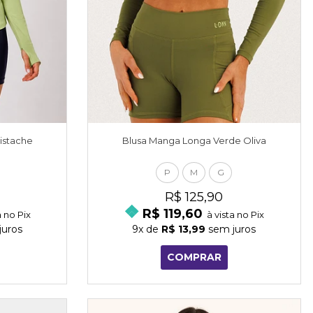
istache
Blusa Manga Longa Verde Oliva
P
M
G
R$ 125,90
R$ 119,60
a no Pix
à vista no Pix
uros
9x
de
R$ 13,99
sem juros
COMPRAR