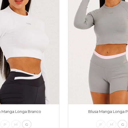
a Manga Longa Branco
Blusa Manga Longa P
P
M
G
P
M
G