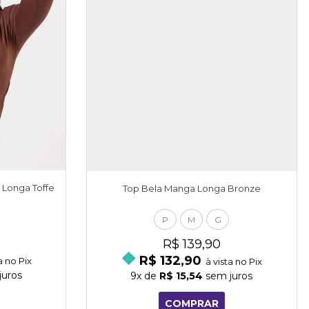
 Longa Toffe
Top Bela Manga Longa Bronze
P
M
G
R$ 139,90
R$ 132,90
a no Pix
à vista no Pix
juros
9x
de
R$ 15,54
sem juros
COMPRAR