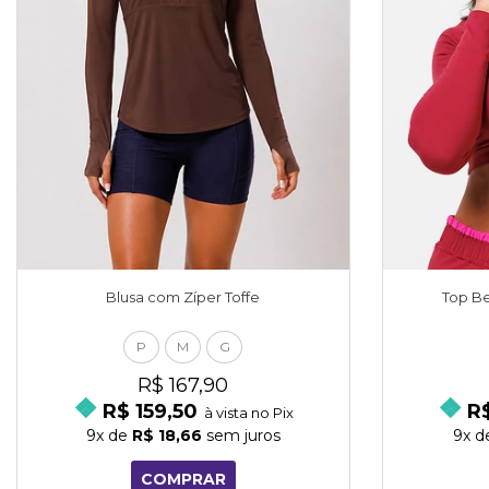
Blusa com Zíper Toffe
Top B
P
M
G
R$ 167,90
R$ 159,50
R$
à vista no Pix
9x
de
R$ 18,66
sem juros
9x
d
COMPRAR