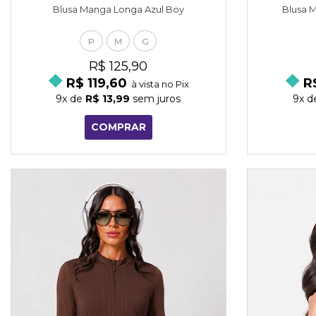
Blusa Manga Longa Azul Boy
Blusa M
P
M
G
R$ 125,90
R$ 119,60
R
à vista no Pix
9x
de
R$ 13,99
sem juros
9x
d
COMPRAR