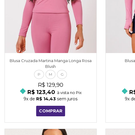
Blusa Cruzada Martina Manga Longa Rosa
Blus
Blush
P
M
G
R$ 129,90
R$ 123,40
R
à vista no Pix
9x
de
R$ 14,43
sem juros
9x
d
COMPRAR