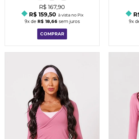
R$ 167,90
R$ 159,50
R
à vista no Pix
9x
de
R$ 18,66
sem juros
9x
d
COMPRAR