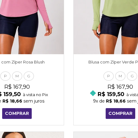
a com Zíper Rosa Blush
Blusa com Zíper Verde P
P
M
G
P
M
G
R$ 167,90
R$ 167,90
$ 159,50
R$ 159,50
à vista no Pix
à vist
e
R$ 18,66
sem juros
9x
de
R$ 18,66
sem j
COMPRAR
COMPRAR