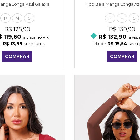
anga Longa Azul Galáxia
Top Bela Manga Longa Azu
P
M
G
P
M
G
R$ 125,90
R$ 139,90
$ 119,60
R$ 132,90
à vista no Pix
à vist
e
R$ 13,99
sem juros
9x
de
R$ 15,54
sem j
COMPRAR
COMPRAR