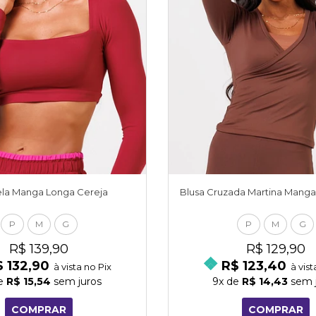
ela Manga Longa Cereja
Blusa Cruzada Martina Manga
P
M
G
P
M
G
R$ 139,90
R$ 129,90
 132,90
R$ 123,40
à vista no Pix
à vist
e
R$ 15,54
sem juros
9x
de
R$ 14,43
sem 
COMPRAR
COMPRAR