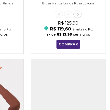
l Riviera
Blusa Manga Longa Rosa Luxuria
P
M
G
R$ 125,90
R$ 119,60
a no Pix
à vista no Pix
uros
9x
de
R$ 13,99
sem juros
COMPRAR