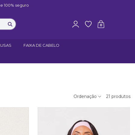
e 100% seguro
0
LUSAS
FAIXA DE CABELO
Ordenação
21
produtos