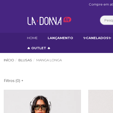
Compre em até
HOME
LANÇAMENTO
✨CANELADOS✨
🔥 OUTLET 🔥
INÍCIO
BLUSAS
MANGA LONGA
Filtros (
0
)
+