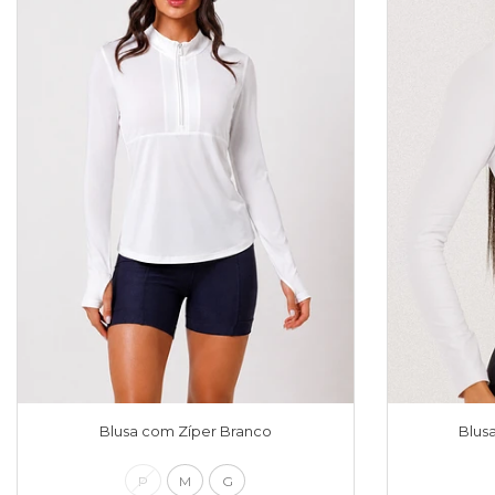
Blusa com Zíper Branco
Blus
P
M
G