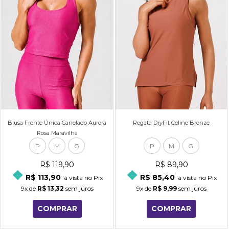
Blusa Frente Única Canelado Aurora
Regata DryFit Celine Bronze
Rosa Maravilha
P
M
G
P
M
G
R$ 119,90
R$ 89,90
R$ 113,90
R$ 85,40
à vista no Pix
à vista no Pix
9x
de
R$ 13,32
sem juros
9x
de
R$ 9,99
sem juros
COMPRAR
COMPRAR