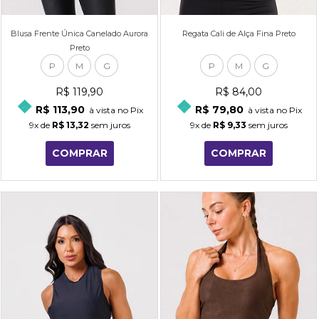
Blusa Frente Única Canelado Aurora
Regata Cali de Alça Fina Preto
Preto
P
M
G
P
M
G
R$ 119,90
R$ 84,00
R$ 113,90
R$ 79,80
à vista no Pix
à vista no Pix
9x
de
R$ 13,32
sem juros
9x
de
R$ 9,33
sem juros
COMPRAR
COMPRAR