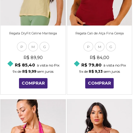
Regata DryFit Celine Manteiga
Regata Cali de Alça Fina Cereja
P
M
G
P
M
G
R$ 89,90
R$ 84,00
R$ 85,40
R$ 79,80
à vista no Pix
à vista no Pix
9x
de
R$ 9,99
sem juros
9x
de
R$ 9,33
sem juros
COMPRAR
COMPRAR