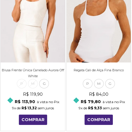
Blusa Frente Única Canelado Aurora Off
Regata Cali de Alça Fina Branco
White
P
M
G
P
M
G
R$ 119,90
R$ 84,00
R$ 113,90
R$ 79,80
à vista no Pix
à vista no Pix
9x
de
R$ 13,32
sem juros
9x
de
R$ 9,33
sem juros
COMPRAR
COMPRAR