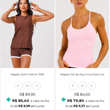
Regata DryFit Celine Toffe
Regata Cali de Alça Fina Rosa Chá
P
M
G
P
M
G
R$ 89,90
R$ 84,00
R$ 85,40
R$ 79,80
à vista no Pix
à vista no Pix
9x
de
R$ 9,99
sem juros
9x
de
R$ 9,33
sem juros