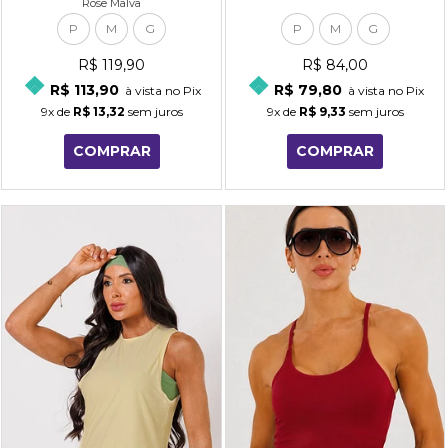
Rose Malva
P
M
G
P
M
G
R$ 119,90
R$ 84,00
R$ 113,90
R$ 79,80
à vista no Pix
à vista no Pix
9x
de
R$ 13,32
sem juros
9x
de
R$ 9,33
sem juros
COMPRAR
COMPRAR