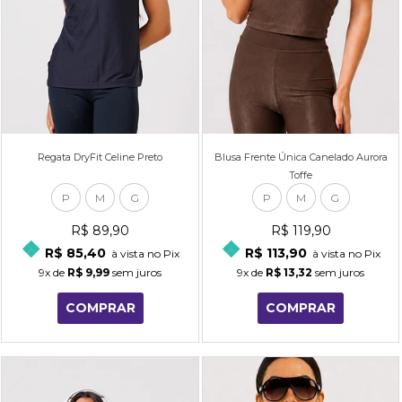
Regata DryFit Celine Preto
Blusa Frente Única Canelado Aurora
Toffe
P
M
G
P
M
G
R$ 89,90
R$ 119,90
R$ 85,40
R$ 113,90
à vista no Pix
à vista no Pix
9x
de
R$ 9,99
sem juros
9x
de
R$ 13,32
sem juros
COMPRAR
COMPRAR