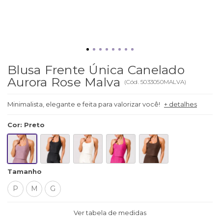
Blusa Frente Única Canelado
Aurora Rose Malva
(
Cód.
5033050MALVA
)
Minimalista, elegante e feita para valorizar você!
+ detalhes
Cor
:
Preto
Tamanho
P
M
G
Ver tabela de medidas