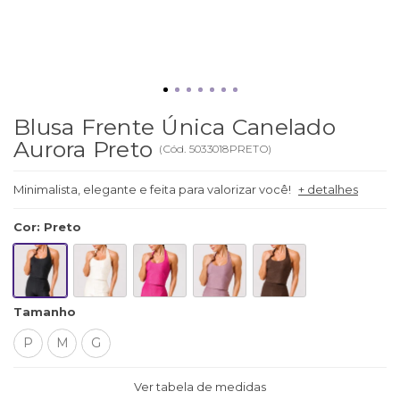
Blusa Frente Única Canelado
Aurora Preto
(
Cód.
5033018PRETO
)
Minimalista, elegante e feita para valorizar você!
+ detalhes
Cor
:
Preto
Tamanho
P
M
G
Ver tabela de medidas