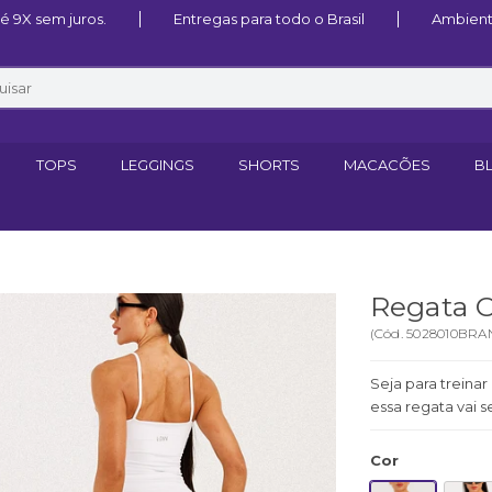
 9X sem juros.
Entregas para todo o Brasil
Ambient
TOPS
LEGGINGS
SHORTS
MACACÕES
B
Regata C
(
Cód.
5028010BRA
Seja para treina
essa regata vai s
Cor