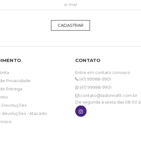
CADASTRAR
DIMENTO
CONTATO
onta
Entre em contato conosco
(47) 99988-9901
 de Privacidade
(47) 99988-9901
 de Entrega
contato@ladonnafit.com.br
nto
De segunda a sexta das 08:00 à
e Devoluções
e devoluções - Atacado
nosco