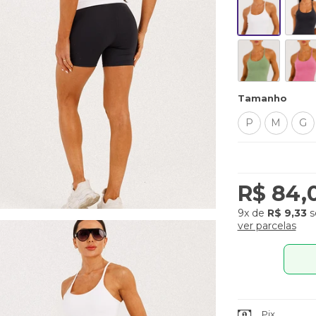
Tamanho
P
M
G
R$ 84,
9x
de
R$ 9,33
s
ver parcelas
Pix