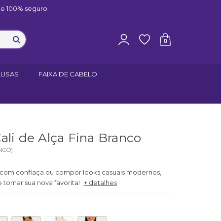
e 100% seguro
0
LUSAS
FAIXA DE CABELO
ali de Alça Fina Branco
NCO
)
r com confiaça ou compor looks casuais modernos,
e tornar sua nova favorita!
+ detalhes