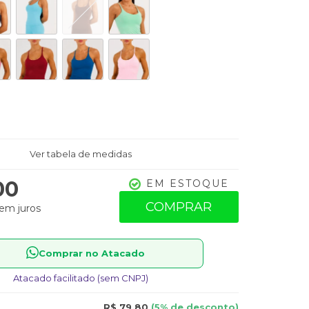
Ver tabela de medidas
00
EM ESTOQUE
COMPRAR
em juros
Comprar no Atacado
Atacado facilitado (sem CNPJ)
R$ 79,80
(5% de desconto)