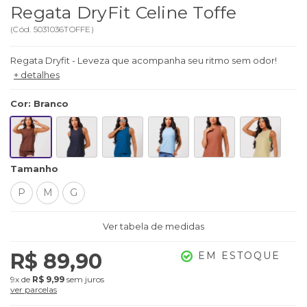
Regata DryFit Celine Toffe
(
Cód.
5031036TOFFE
)
Regata Dryfit - Leveza que acompanha seu ritmo sem odor!
+ detalhes
Cor
:
Branco
Tamanho
P
M
G
Ver tabela de medidas
R$ 89,90
EM ESTOQUE
9x
de
R$ 9,99
sem juros
ver parcelas