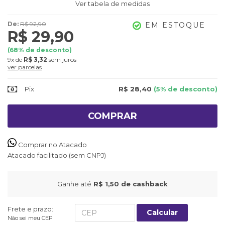
Ver tabela de medidas
De:
R$ 92,90
EM ESTOQUE
R$ 29,90
(
68
% de desconto)
9x
de
R$ 3,32
sem juros
ver parcelas
Pix
R$ 28,40
(5% de desconto)
COMPRAR
Comprar no Atacado
Atacado facilitado (sem CNPJ)
Ganhe até
R$ 1,50
de cashback
Frete e prazo:
Calcular
Não sei meu CEP