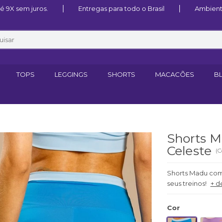
 9X sem juros.
Entregas para todo o Brasil
Ambient
TOPS
LEGGINGS
SHORTS
MACACÕES
B
Shorts M
Celeste
(
C
Shorts Madu com
seus treinos!
+ d
Cor