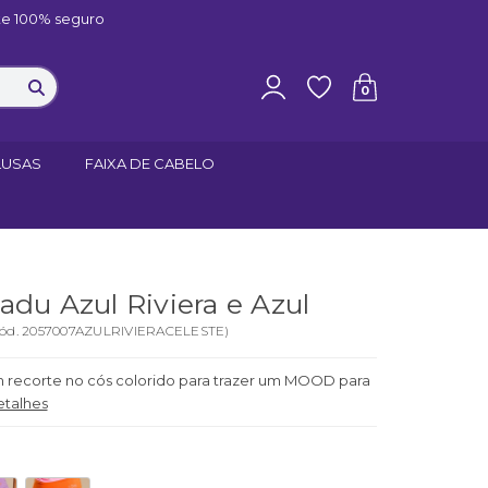
e 100% seguro
0
LUSAS
FAIXA DE CABELO
adu Azul Riviera e Azul
ód.
2057007AZULRIVIERACELESTE
)
 recorte no cós colorido para trazer um MOOD para
etalhes