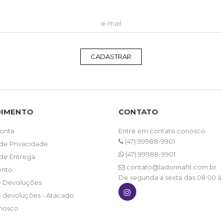
CADASTRAR
DIMENTO
CONTATO
onta
Entre em contato conosco
(47) 99988-9901
 de Privacidade
(47) 99988-9901
 de Entrega
contato@ladonnafit.com.br
nto
De segunda a sexta das 08:00 à
e Devoluções
e devoluções - Atacado
nosco