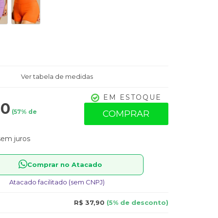
Ver tabela de medidas
EM ESTOQUE
90
(
57
% de
COMPRAR
em juros
Comprar no Atacado
Atacado facilitado (sem CNPJ)
R$ 37,90
(5% de desconto)