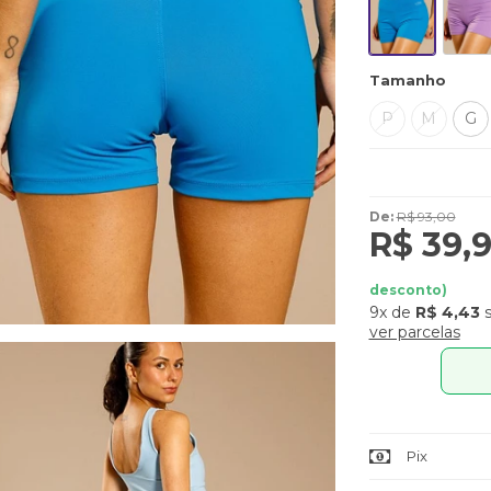
Tamanho
P
M
G
De:
R$ 93,00
R$ 39,
desconto)
9x
de
R$ 4,43
s
ver parcelas
Pix