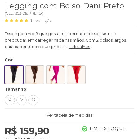
Legging com Bolso Dani Preto
(
Cód.
3031018PRETO
)
1
avaliação
Essa é para você que gosta da liberdade de sair sem se
preocupar em carregar nada nas mãos! Com 2 bolsos largos
para caber tudo o que precisa.
+ detalhes
Cor
Tamanho
P
M
G
Ver tabela de medidas
R$ 159,90
EM ESTOQUE