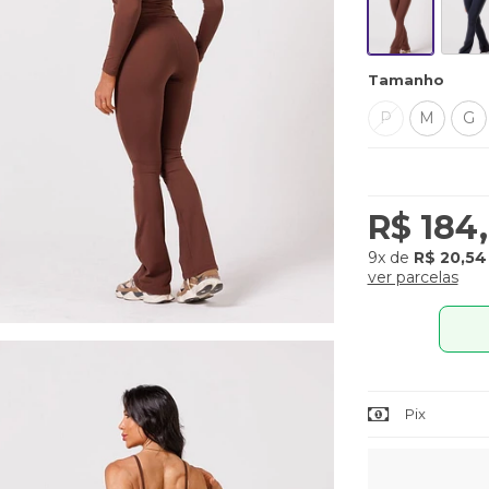
Tamanho
P
M
G
R$ 184
9x
de
R$ 20,54
ver parcelas
Pix