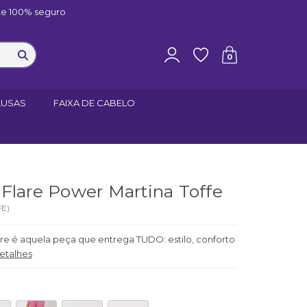
e 100% seguro
0
LUSAS
FAIXA DE CABELO
Flare Power Martina Toffe
FE
)
are é aquela peça que entrega TUDO: estilo, conforto
etalhes