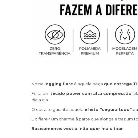
Nossa
legging flare
é aquela peça
que entrega 
Feita em
tecido power com alta compressão
, e
dia a dia.
O cós alto garante aquele
efeito “segura tudo”
qu
E o flare? Um charme à parte que alonga e traz um t
Basicamente: vestiu, não quer mais tirar