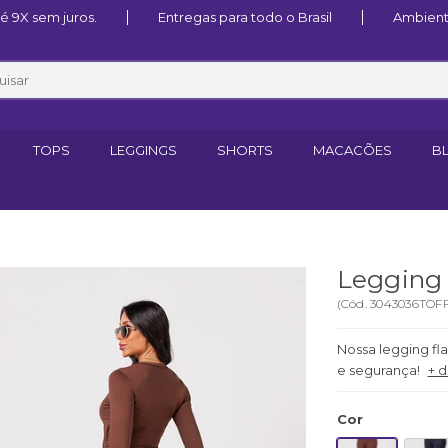
 9X sem juros.
Entregas para todo o Brasil
Ambient
TOPS
LEGGINGS
SHORTS
MACACÕES
B
Legging 
(
Cód.
3043036TOF
Nossa legging fl
e segurança!
+ d
Cor