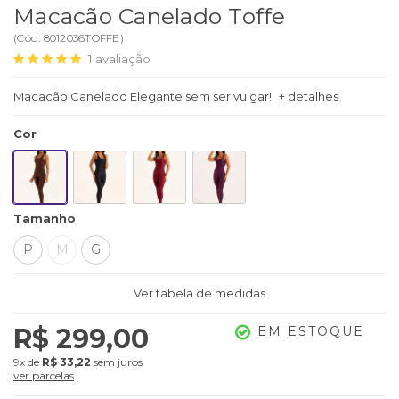
Macacão Canelado Toffe
(
Cód.
8012036TOFFE
)
1
avaliação
Macacão Canelado Elegante sem ser vulgar!
+ detalhes
Cor
Tamanho
P
M
G
Ver tabela de medidas
R$ 299,00
EM ESTOQUE
9x
de
R$ 33,22
sem juros
ver parcelas