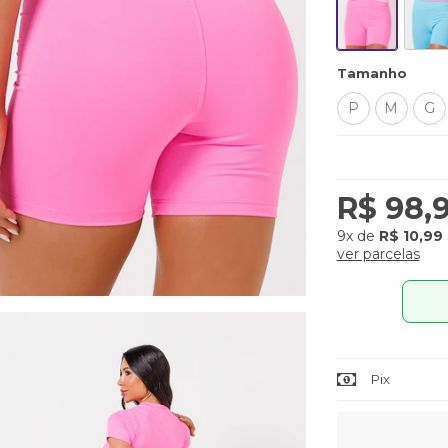
Tamanho
P
M
G
R$ 98,
9x
de
R$ 10,99
ver parcelas
Pix