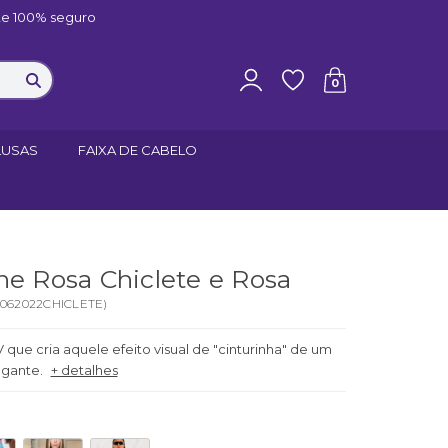
e 100% seguro
0
LUSAS
FAIXA DE CABELO
ne Rosa Chiclete e Rosa
062022CHICLETE
)
que cria aquele efeito visual de "cinturinha" de um
legante.
+ detalhes