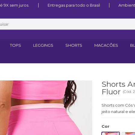
 9X sem juros.
Entregas para todo o Brasil
Ambient
TOPS
LEGGINGS
SHORTS
MACACÕES
B
Shorts A
Fluor
(
Cód.
2
Shorts com Cós V 
jeito natural e e
Cor