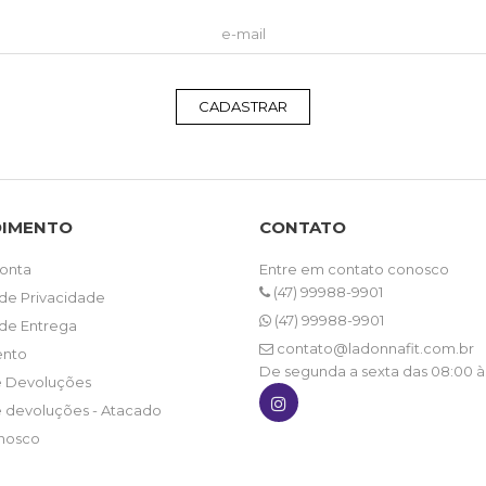
CADASTRAR
DIMENTO
CONTATO
onta
Entre em contato conosco
(47) 99988-9901
 de Privacidade
(47) 99988-9901
 de Entrega
contato@ladonnafit.com.br
nto
De segunda a sexta das 08:00 à
e Devoluções
e devoluções - Atacado
nosco