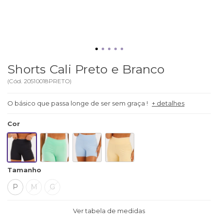
Shorts Cali Preto e Branco
(
Cód.
20510018PRETO
)
O básico que passa longe de ser sem graça !
+ detalhes
Cor
Tamanho
P
M
G
Ver tabela de medidas