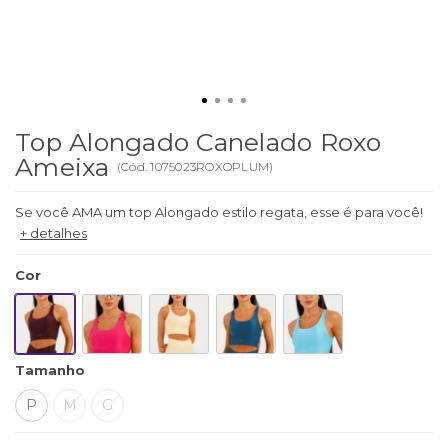
Top Alongado Canelado Roxo
Ameixa
(
Cód.
1075023ROXOPLUM
)
Se você AMA um top Alongado estilo regata, esse é para você!
+ detalhes
Cor
Tamanho
P
M
G