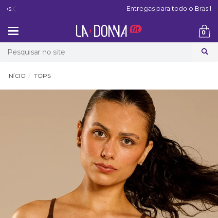
Entregas para todo o Brasil
Mudar
0
navegação
Busca
INÍCIO
TOPS