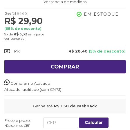
Ver tabela de medidas
De:
R$ 94,90
EM ESTOQUE
R$ 29,90
(
68
% de desconto)
9x
de
R$ 3,32
sem juros
ver parcelas
Pix
R$ 28,40
(5% de desconto)
COMPRAR
Comprar no Atacado
Atacado facilitado (sem CNPJ)
Ganhe até
R$ 1,50
de cashback
Frete e prazo:
Calcular
Não sei meu CEP