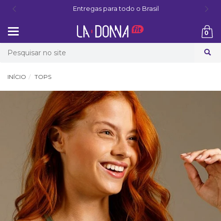
Entregas para todo o Brasil
Mudar
0
navegação
Busca
INÍCIO
TOPS