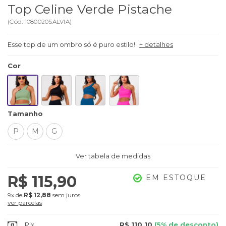
Top Celine Verde Pistache
(
Cód.
1080020SALVIA
)
Esse top de um ombro só é puro estilo!
+ detalhes
Cor
Tamanho
P
M
G
Ver tabela de medidas
R$ 115,90
EM ESTOQUE
9x
de
R$ 12,88
sem juros
ver parcelas
Pix
R$ 110,10
(5% de desconto)