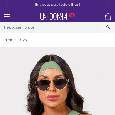
Entregas para todo o Brasil
Mudar
0
navegação
Busca
INÍCIO
TOPS