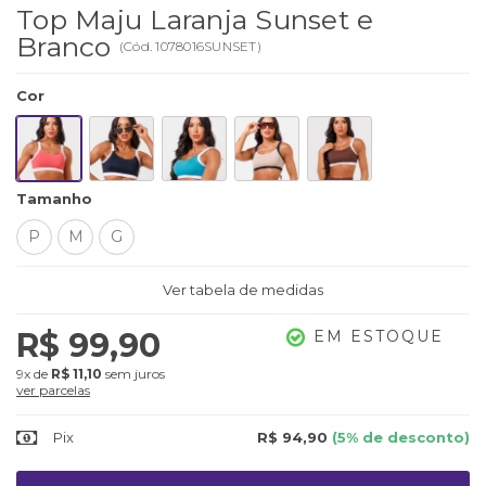
Top Maju Laranja Sunset e
Branco
(
Cód.
1078016SUNSET
)
Cor
Tamanho
P
M
G
Ver tabela de medidas
R$ 99,90
EM ESTOQUE
9x
de
R$ 11,10
sem juros
ver parcelas
Pix
R$ 94,90
(5% de desconto)