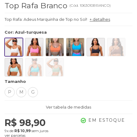
Top Rafa Branco
(
Cód.
1063010BRANCO
)
Top Rafa: Adeus Marquinha de Top no Sol!
+ detalhes
Cor
:
Azul-turquesa
Tamanho
P
M
G
Ver tabela de medidas
R$ 98,90
EM ESTOQUE
9x
de
R$ 10,99
sem juros
ver parcelas