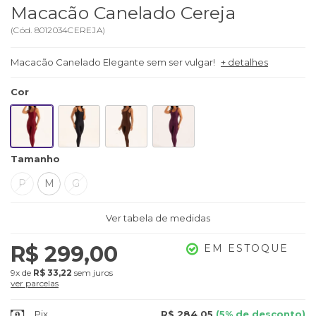
Macacão Canelado Cereja
(
Cód.
8012034CEREJA
)
Macacão Canelado Elegante sem ser vulgar!
+ detalhes
Cor
Tamanho
P
M
G
Ver tabela de medidas
R$ 299,00
EM ESTOQUE
9x
de
R$ 33,22
sem juros
ver parcelas
Pix
R$ 284,05
(5% de desconto)