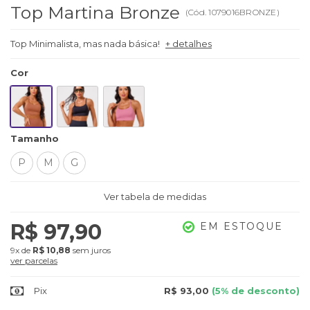
Top Martina Bronze
(
Cód.
1079016BRONZE
)
Top Minimalista, mas nada básica!
+ detalhes
Cor
Tamanho
P
M
G
Ver tabela de medidas
R$ 97,90
EM ESTOQUE
9x
de
R$ 10,88
sem juros
ver parcelas
Pix
R$ 93,00
(5% de desconto)