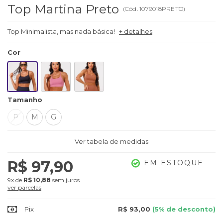
Top Martina Preto
(
Cód.
1079018PRETO
)
Top Minimalista, mas nada básica!
+ detalhes
Cor
Tamanho
P
M
G
Ver tabela de medidas
R$ 97,90
EM ESTOQUE
9x
de
R$ 10,88
sem juros
ver parcelas
Pix
R$ 93,00
(5% de desconto)