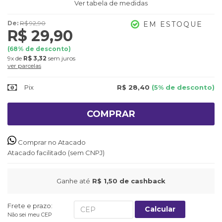
Ver tabela de medidas
De:
R$ 92,90
EM ESTOQUE
R$ 29,90
(
68
% de desconto)
9x
de
R$ 3,32
sem juros
ver parcelas
Pix
R$ 28,40
(5% de desconto)
COMPRAR
Comprar no Atacado
Atacado facilitado (sem CNPJ)
Ganhe até
R$ 1,50
de cashback
Frete e prazo:
Calcular
Não sei meu CEP