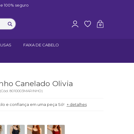
e 100% seguro
0
LUSAS
FAIXA DE CABELO
ho Canelado Olivia
(
Cód.
8010003MARINHO
)
tilo e confiança em uma peça Só!
+ detalhes