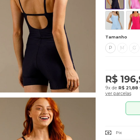
Tamanho
P
M
G
R$ 196
9x
de
R$ 21,88
ver parcelas
Pix