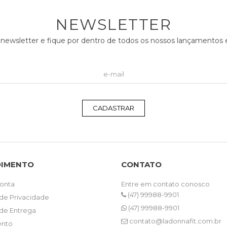
NEWSLETTER
 newsletter e fique por dentro de todos os nossos lançamento
CADASTRAR
DIMENTO
CONTATO
onta
Entre em contato conosco
(47) 99988-9901
 de Privacidade
(47) 99988-9901
 de Entrega
contato@ladonnafit.com.br
nto