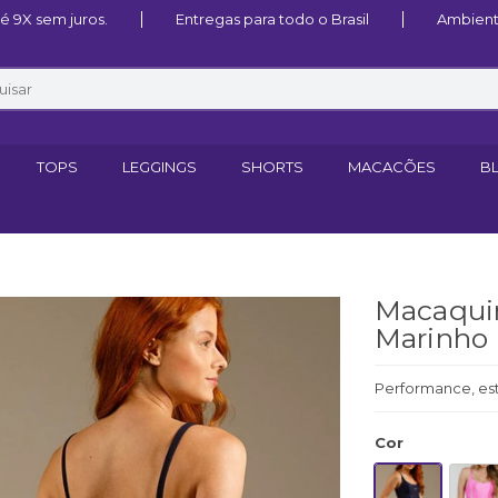
 9X sem juros.
Entregas para todo o Brasil
Ambient
TOPS
LEGGINGS
SHORTS
MACACÕES
B
Macaquin
Marinho
Performance, es
Cor