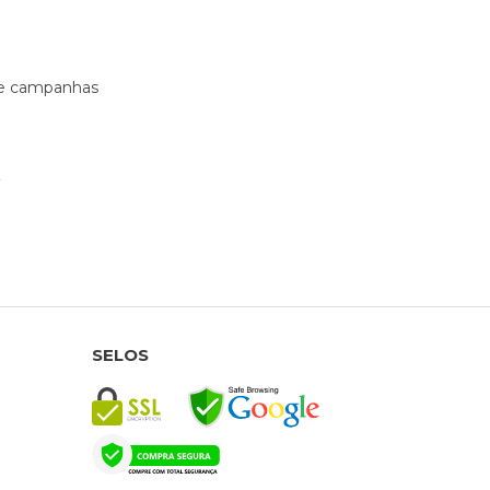
s e campanhas
SELOS