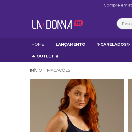
Compre em até
HOME
LANÇAMENTO
✨CANELADOS✨
🔥 OUTLET 🔥
INÍCIO
MACACÕES