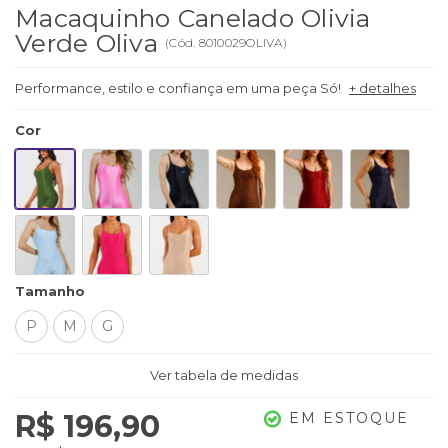
Macaquinho Canelado Olivia
Verde Oliva
(
Cód.
8010029OLIVA
)
Performance, estilo e confiança em uma peça Só!
+ detalhes
Cor
Tamanho
P
M
G
Ver tabela de medidas
R$ 196,90
EM ESTOQUE