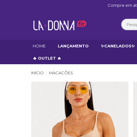
Compre em até
HOME
LANÇAMENTO
✨CANELADOS✨
🔥 OUTLET 🔥
INÍCIO
MACACÕES