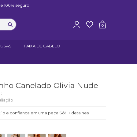
e 100% seguro
0
LUSAS
FAIXA DE CABELO
nho Canelado Olivia Nude
E
)
aliação
tilo e confiança em uma peça Só!
+ detalhes