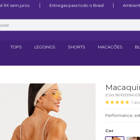
 9X sem juros.
Entregas para todo o Brasil
Ambient
TOPS
LEGGINGS
SHORTS
MACACÕES
B
Macaqui
(
Cód.
8010035NUD
1
av
Performance, es
Cor