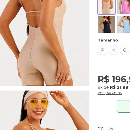
Tamanho
P
M
G
R$ 196
9x
de
R$ 21,88
ver parcelas
Pix