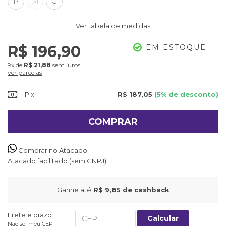
P
M
G
Ver tabela de medidas
R$ 196,90
EM ESTOQUE
9x
de
R$ 21,88
sem juros
ver parcelas
Pix
R$ 187,05
(5% de desconto)
COMPRAR
Comprar no Atacado
Atacado facilitado (sem CNPJ)
Ganhe até
R$ 9,85
de cashback
Frete e prazo:
Calcular
Não sei meu CEP